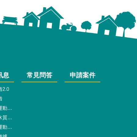
訊息
常見問答
申請案件
2.0
借
動中心
驗報告
預約系統
點地圖