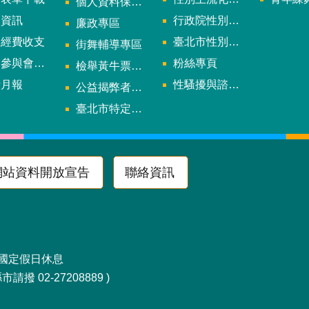
個人資料保護專區
規資訊
行政院性別平等會
廉政專區
款經費收支
臺北市性別平等辦公室
街舞輔導專區
與會議資訊
粉絲專頁
檢舉黃牛票專區
計月報
性騷擾與諮詢專區
公益揭弊者保護法專區
多
臺北市特定族群體適能指導證照參考名單申請認可計畫
網站資料開放宣告
聯絡資訊
區南京東路4段10號
及國定假日休息
請撥 02-27208889 )