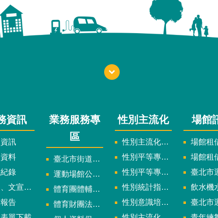
務資訊
業務服務專
性別主流化
場館
區
政資訊
性別主流化實施計畫暨細部計畫
場館租借
計資料
性別平等專案小組委員名單
場館租
臺北市街道遊戲申請專區
議紀錄
性別平等專案小組會議紀錄
臺北市運
運動場館公司設立輔導專區
文宣及出版品
性別統計指標及項目
飲水機水質檢
體育團體輔導訪視
究報告
性別意識培力、統計分析案、影響評估案
臺北市運動中心
體育財團法人/公益信託專區
用表單下載
性別主流化年度成果報告
青年練舞據