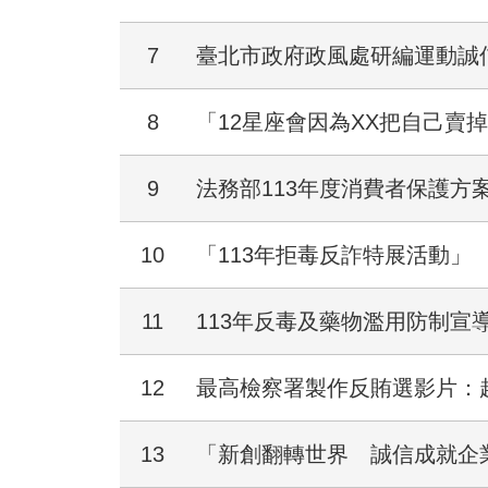
7
臺北市政府政風處研編運動誠信漫畫
8
「12星座會因為XX把自己賣
9
法務部113年度消費者保護方
10
「113年拒毒反詐特展活動」
11
113年反毒及藥物濫用防制宣
12
最高檢察署製作反賄選影片：
13
「新創翻轉世界 誠信成就企