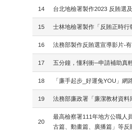
14
台北地檢署製作2023 反賄
15
士林地檢署製作「反賄正時行
16
法務部製作反賄選宣導影片-有
17
五分鐘，懂利衝─申請補助真
18
「廉手起步_好運兔YOU」網
19
法務部廉政署「廉潔教材資料
最高檢察署111年地方公職人
20
古篇、動畫篇、廣播篇」等反