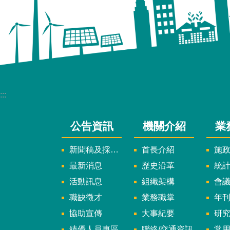
:::
公告資訊
機關介紹
業
新聞稿及採訪通知
首長介紹
施
最新消息
歷史沿革
統
活動訊息
組織架構
會
職缺徵才
業務職掌
年刊、
協助宣傳
大事紀要
研
績優人員專區
聯絡/交通資訊
常