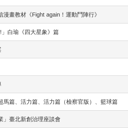
教材《Fight again！運動鬥陣行》
掉!」白瑜《四大星象》篇
案
導
超馬篇、活力篇、活力篇（檢察官版）、籃球篇
業」臺北新創治理座談會