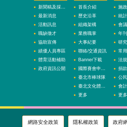
新聞稿及採訪通知
首長介紹
施
最新消息
歷史沿革
統
活動訊息
組織架構
會
職缺徵才
業務職掌
年刊、
協助宣傳
大事紀要
研
績優人員專區
聯絡/交通資訊
常
體育活動補助
Banner下載
法
政府資訊公開
國際賽會申辦暨籌辦小組
捐
臺北市棒球隊
公民參
臺北文化體育園區
會
更多
更
網路安全政策
隱私權政策
政府