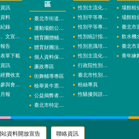
區
政資訊
性別主流化實施計畫暨細部計畫
場館租借
計資料
性別平等專案小組委員名單
場館租
臺北市街道遊戲申請專區
議紀錄
性別平等專案小組會議紀錄
臺北市運
運動場館公司設立輔導專區
文宣及出版品
性別統計指標及項目
飲水機水質檢
體育團體輔導訪視
究報告
性別意識培力、統計分析案、影響評估案
臺北市運動中心
體育財團法人/公益信託專區
用表單下載
性別主流化年度成果報告
青年練舞據
個人資料保護專區
規資訊
行政院性別平等會
廉政專區
款經費收支
臺北市性別平等辦公室
街舞輔導專區
與會議資訊
粉絲專頁
檢舉黃牛票專區
計月報
性騷擾與諮詢專區
公益揭弊者保護法專區
多
臺北市特定族群體適能指導證照參考名單申請認可計畫
網站資料開放宣告
聯絡資訊