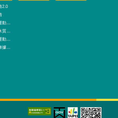
2.0
借
動中心
驗報告
預約系統
點地圖