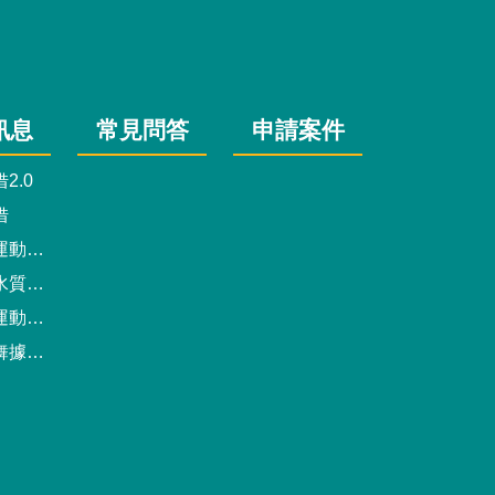
訊息
常見問答
申請案件
2.0
借
動中心
驗報告
預約系統
點地圖