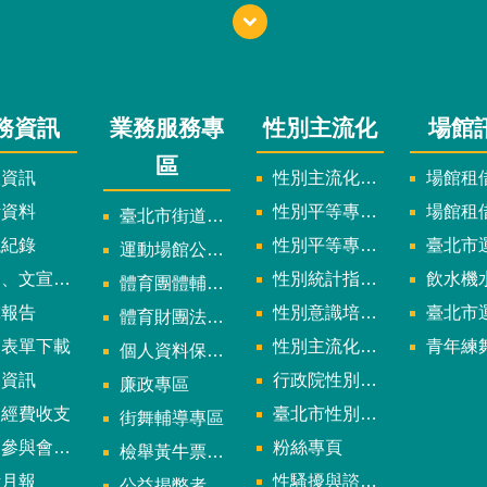
務資訊
業務服務專
性別主流化
場館
區
政資訊
性別主流化實施計畫暨細部計畫
場館租借
計資料
性別平等專案小組委員名單
場館租
臺北市街道遊戲申請專區
議紀錄
性別平等專案小組會議紀錄
臺北市運
運動場館公司設立輔導專區
文宣及出版品
性別統計指標及項目
飲水機水質檢
體育團體輔導訪視
究報告
性別意識培力、統計分析案、影響評估案
臺北市運動中心
體育財團法人/公益信託專區
用表單下載
性別主流化年度成果報告
青年練舞據
個人資料保護專區
規資訊
行政院性別平等會
廉政專區
款經費收支
臺北市性別平等辦公室
街舞輔導專區
與會議資訊
粉絲專頁
檢舉黃牛票專區
計月報
性騷擾與諮詢專區
公益揭弊者保護法專區