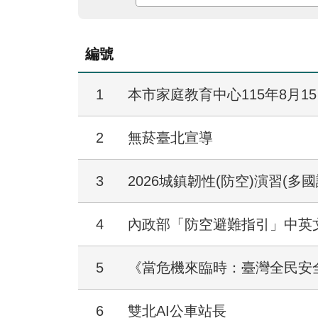
編號
1
本市家庭教育中心115年8月
2
無菸臺北宣導
3
2026城鎮韌性(防空)演習(多
4
內政部「防空避難指引」中英文圖卡 (Air
5
《當危機來臨時：臺灣全民安
6
雙北AI公車站長