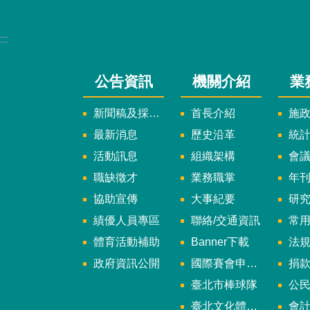
:::
公告資訊
機關介紹
業
新聞稿及採訪通知
首長介紹
施
最新消息
歷史沿革
統
活動訊息
組織架構
會
職缺徵才
業務職掌
年刊、
協助宣傳
大事紀要
研
績優人員專區
聯絡/交通資訊
常
體育活動補助
Banner下載
法
政府資訊公開
國際賽會申辦暨籌辦小組
捐
臺北市棒球隊
公民參
臺北文化體育園區
會