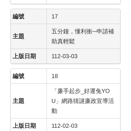
17
五分鐘，懂利衝─申請補
助真輕鬆
112-03-03
18
「廉手起步_好運兔YO
U」網路猜謎廉政宣導活
動
112-02-03