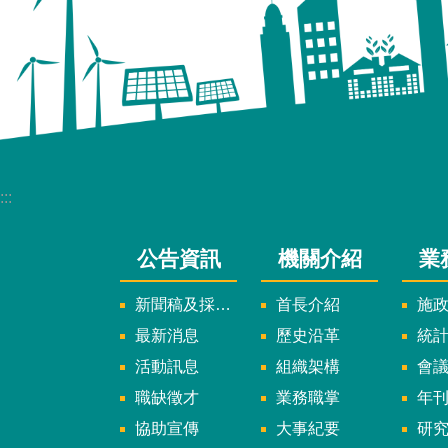
:::
公告資訊
機關介紹
業
新聞稿及採訪通知
首長介紹
施
最新消息
歷史沿革
統
活動訊息
組織架構
會
職缺徵才
業務職掌
年刊、
協助宣傳
大事紀要
研