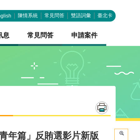
陳情系統
常見問答
雙語詞彙
臺北卡
glish
訊息
常見問答
申請案件
一青年篇」反賄選影片新版