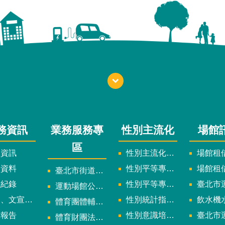
務資訊
業務服務專
性別主流化
場館
區
政資訊
性別主流化實施計畫暨細部計畫
場館租借
計資料
性別平等專案小組委員名單
場館租
臺北市街道遊戲申請專區
議紀錄
性別平等專案小組會議紀錄
臺北市運
運動場館公司設立輔導專區
文宣及出版品
性別統計指標及項目
飲水機水質檢
體育團體輔導訪視
究報告
性別意識培力、統計分析案、影響評估案
臺北市運動中心
體育財團法人/公益信託專區