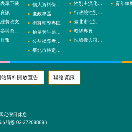
用表單下載
性別主流化年度成果報告
青年練舞據
個人資料保護專區
規資訊
行政院性別平等會
廉政專區
款經費收支
臺北市性別平等辦公室
街舞輔導專區
與會議資訊
粉絲專頁
檢舉黃牛票專區
計月報
性騷擾與諮詢專區
公益揭弊者保護法專區
多
臺北市特定族群體適能指導證照參考名單申請認可計畫
網站資料開放宣告
聯絡資訊
區南京東路4段10號
及國定假日休息
請撥 02-27208889 )