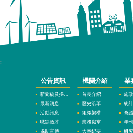
:::
公告資訊
機關介紹
業
新聞稿及採訪通知
首長介紹
施
最新消息
歷史沿革
統
活動訊息
組織架構
會
職缺徵才
業務職掌
年刊、
協助宣傳
大事紀要
研