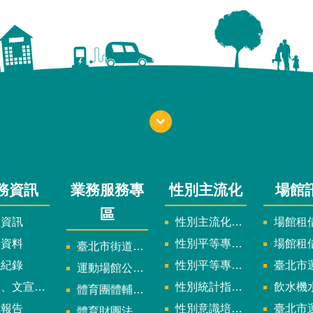
務資訊
業務服務專
性別主流化
場館
區
政資訊
性別主流化實施計畫暨細部計畫
場館租借
計資料
性別平等專案小組委員名單
場館租
臺北市街道遊戲申請專區
議紀錄
性別平等專案小組會議紀錄
臺北市運
運動場館公司設立輔導專區
文宣及出版品
性別統計指標及項目
飲水機水質檢
體育團體輔導訪視
究報告
性別意識培力、統計分析案、影響評估案
臺北市運動中心
體育財團法人/公益信託專區