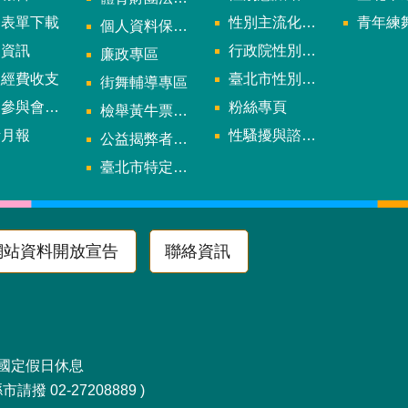
用表單下載
性別主流化年度成果報告
青年練舞據
個人資料保護專區
規資訊
行政院性別平等會
廉政專區
款經費收支
臺北市性別平等辦公室
街舞輔導專區
與會議資訊
粉絲專頁
檢舉黃牛票專區
計月報
性騷擾與諮詢專區
公益揭弊者保護法專區
多
臺北市特定族群體適能指導證照參考名單申請認可計畫
網站資料開放宣告
聯絡資訊
區南京東路4段10號
及國定假日休息
請撥 02-27208889 )