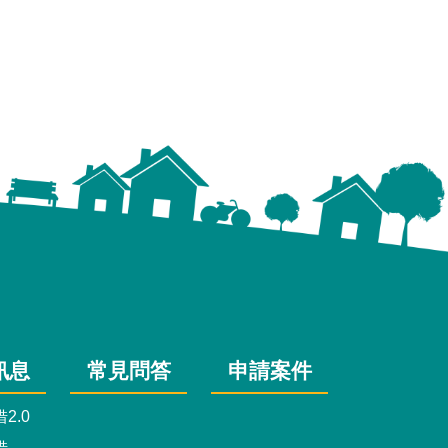
訊息
常見問答
申請案件
2.0
借