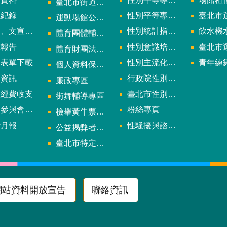
臺北市街道遊戲申請專區
議紀錄
性別平等專案小組會議紀錄
臺北市運
運動場館公司設立輔導專區
文宣及出版品
性別統計指標及項目
飲水機水質檢
體育團體輔導訪視
究報告
性別意識培力、統計分析案、影響評估案
臺北市運動中心
體育財團法人/公益信託專區
用表單下載
性別主流化年度成果報告
青年練舞據
個人資料保護專區
規資訊
行政院性別平等會
廉政專區
款經費收支
臺北市性別平等辦公室
街舞輔導專區
與會議資訊
粉絲專頁
檢舉黃牛票專區
計月報
性騷擾與諮詢專區
公益揭弊者保護法專區
多
臺北市特定族群體適能指導證照參考名單申請認可計畫
網站資料開放宣告
聯絡資訊