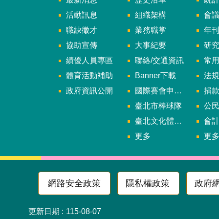
活動訊息
組織架構
會
職缺徵才
業務職掌
年刊、
協助宣傳
大事紀要
研
績優人員專區
聯絡/交通資訊
常
體育活動補助
Banner下載
法
政府資訊公開
國際賽會申辦暨籌辦小組
捐
臺北市棒球隊
公民參
臺北文化體育園區
會
更多
更
網路安全政策
隱私權政策
政府
更新日期
115-08-07