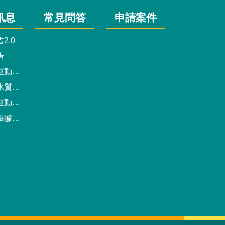
訊息
常見問答
申請案件
2.0
借
動中心
驗報告
預約系統
點地圖