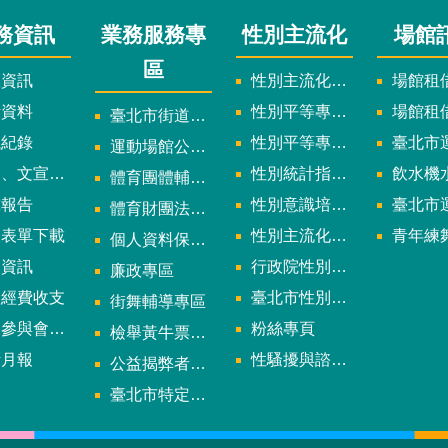
務資訊
業務服務專
性別主流化
場館
區
政資訊
性別主流化實施計畫暨細部計畫
場館租借
計資料
性別平等專案小組委員名單
場館租
臺北市街道遊戲申請專區
議紀錄
性別平等專案小組會議紀錄
臺北市運
運動場館公司設立輔導專區
文宣及出版品
性別統計指標及項目
飲水機水質檢
體育團體輔導訪視
究報告
性別意識培力、統計分析案、影響評估案
臺北市運動中心
體育財團法人/公益信託專區
用表單下載
性別主流化年度成果報告
青年練舞據
個人資料保護專區
規資訊
行政院性別平等會
廉政專區
款經費收支
臺北市性別平等辦公室
街舞輔導專區
與會議資訊
粉絲專頁
檢舉黃牛票專區
計月報
性騷擾與諮詢專區
公益揭弊者保護法專區
多
臺北市特定族群體適能指導證照參考名單申請認可計畫