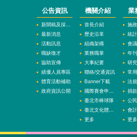
公告資訊
機關介紹
業
新聞稿及採訪通知
首長介紹
施
最新消息
歷史沿革
統
活動訊息
組織架構
會
職缺徵才
業務職掌
年刊、
協助宣傳
大事紀要
研
績優人員專區
聯絡/交通資訊
常
體育活動補助
Banner下載
法
政府資訊公開
國際賽會申辦暨籌辦小組
捐
臺北市棒球隊
公民參
臺北文化體育園區
會
更多
更