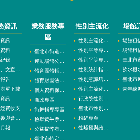
務資訊
業務服務專
性別主流化
場館
區
政資訊
性別主流化實施計畫暨細部計畫
場館租借
計資料
性別平等專案小組委員名單
場館租
臺北市街道遊戲申請專區
議紀錄
性別平等專案小組會議紀錄
臺北市運
運動場館公司設立輔導專區
文宣及出版品
性別統計指標及項目
飲水機水質檢
體育團體輔導訪視
究報告
性別意識培力、統計分析案、影響評估案
臺北市運動中心
體育財團法人/公益信託專區
用表單下載
性別主流化年度成果報告
青年練舞據
個人資料保護專區
規資訊
行政院性別平等會
廉政專區
款經費收支
臺北市性別平等辦公室
街舞輔導專區
與會議資訊
粉絲專頁
檢舉黃牛票專區
計月報
性騷擾與諮詢專區
公益揭弊者保護法專區
多
臺北市特定族群體適能指導證照參考名單申請認可計畫