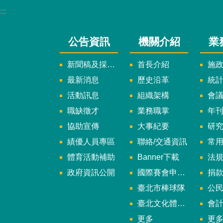
:::
公告資訊
機關介紹
業
新聞稿及採訪通知
首長介紹
施
最新消息
歷史沿革
統
活動訊息
組織架構
會
職缺徵才
業務職掌
年刊、
協助宣傳
大事紀要
研
績優人員專區
聯絡/交通資訊
常
體育活動補助
Banner下載
法
政府資訊公開
國際賽會申辦暨籌辦小組
捐
臺北市棒球隊
公民參
臺北文化體育園區
會
更多
更