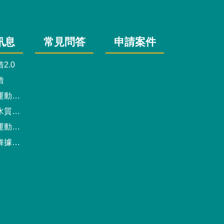
訊息
常見問答
申請案件
2.0
借
動中心
驗報告
預約系統
點地圖