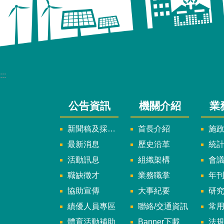
:::
公告資訊
機關介紹
業
新聞稿及採訪通知
首長介紹
施
最新消息
歷史沿革
統
活動訊息
組織架構
會
職缺徵才
業務職掌
年刊、
協助宣傳
大事紀要
研
績優人員專區
聯絡/交通資訊
常
體育活動補助
Banner下載
法