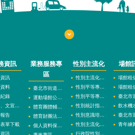
務資訊
業務服務專
性別主流化
場館
區
政資訊
性別主流化實施計畫暨細部計畫
場館租借
計資料
性別平等專案小組委員名單
場館租
臺北市街道遊戲申請專區
議紀錄
性別平等專案小組會議紀錄
臺北市運
運動場館公司設立輔導專區
文宣及出版品
性別統計指標及項目
飲水機水質檢
體育團體輔導訪視
究報告
性別意識培力、統計分析案、影響評估案
臺北市運動中心
體育財團法人/公益信託專區
用表單下載
性別主流化年度成果報告
青年練舞據
個人資料保護專區
規資訊
行政院性別平等會
廉政專區