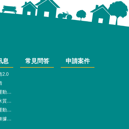
訊息
常見問答
申請案件
2.0
借
動中心
驗報告
預約系統
點地圖