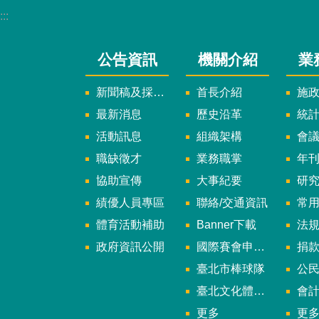
:::
公告資訊
機關介紹
業
新聞稿及採訪通知
首長介紹
施
最新消息
歷史沿革
統
活動訊息
組織架構
會
職缺徵才
業務職掌
年刊、
協助宣傳
大事紀要
研
績優人員專區
聯絡/交通資訊
常
體育活動補助
Banner下載
法
政府資訊公開
國際賽會申辦暨籌辦小組
捐
臺北市棒球隊
公民參
臺北文化體育園區
會
更多
更