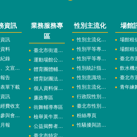
務資訊
業務服務專
性別主流化
場館
區
政資訊
性別主流化實施計畫暨細部計畫
場館租借
計資料
性別平等專案小組委員名單
場館租
臺北市街道遊戲申請專區
議紀錄
性別平等專案小組會議紀錄
臺北市運
運動場館公司設立輔導專區
文宣及出版品
性別統計指標及項目
飲水機水質檢
體育團體輔導訪視
究報告
性別意識培力、統計分析案、影響評估案
臺北市運動中心
體育財團法人/公益信託專區
用表單下載
性別主流化年度成果報告
青年練舞據
個人資料保護專區
規資訊
行政院性別平等會
廉政專區
款經費收支
臺北市性別平等辦公室
街舞輔導專區
與會議資訊
粉絲專頁
檢舉黃牛票專區
計月報
性騷擾與諮詢專區
公益揭弊者保護法專區
多
臺北市特定族群體適能指導證照參考名單申請認可計畫