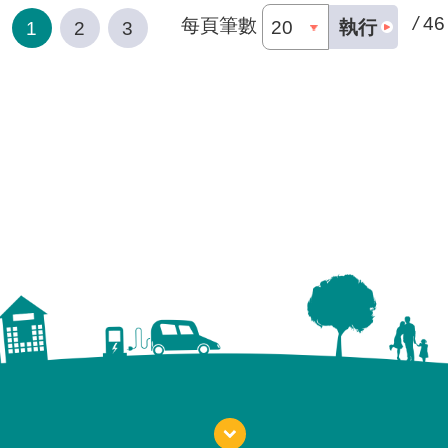
/
46
每頁筆數
執行
1
2
3