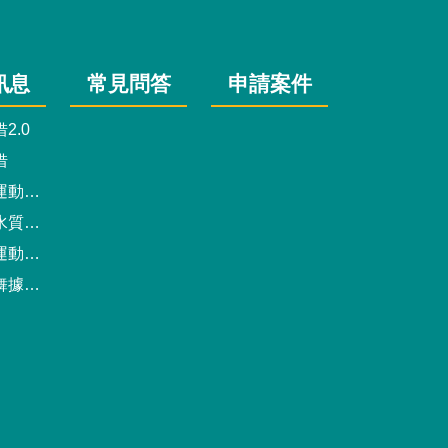
訊息
常見問答
申請案件
2.0
借
動中心
驗報告
預約系統
點地圖