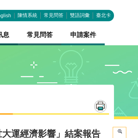
陳情系統
常見問答
雙語詞彙
臺北卡
glish
訊息
常見問答
申請案件
世大運經濟影響」結案報告