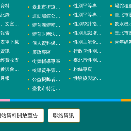
計資料
性別平等專案小組委員名單
場館租
臺北市街道遊戲申請專區
議紀錄
性別平等專案小組會議紀錄
臺北市運
運動場館公司設立輔導專區
文宣及出版品
性別統計指標及項目
飲水機水質檢
體育團體輔導訪視
究報告
性別意識培力、統計分析案、影響評估案
臺北市運動中心
體育財團法人/公益信託專區
用表單下載
性別主流化年度成果報告
青年練舞據
個人資料保護專區
規資訊
行政院性別平等會
廉政專區
款經費收支
臺北市性別平等辦公室
街舞輔導專區
與會議資訊
粉絲專頁
檢舉黃牛票專區
計月報
性騷擾與諮詢專區
公益揭弊者保護法專區
多
臺北市特定族群體適能指導證照參考名單申請認可計畫
網站資料開放宣告
聯絡資訊