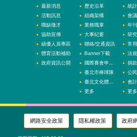
最新消息
歷史沿革
統
活動訊息
組織架構
會
職缺徵才
業務職掌
年刊、
協助宣傳
大事紀要
研
績優人員專區
聯絡/交通資訊
常
體育活動補助
Banner下載
法
政府資訊公開
國際賽會申辦暨籌辦小組
捐
臺北市棒球隊
公民參
臺北文化體育園區
會
更多
更
網路安全政策
隱私權政策
政府