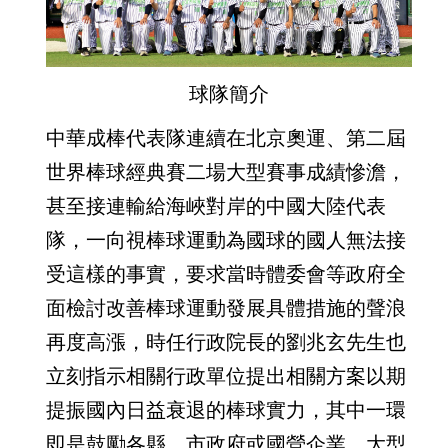
球隊簡介
中華成棒代表隊連續在北京奧運、第二屆
世界棒球經典賽二場大型賽事成績慘澹，
甚至接連輸給海峽對岸的中國大陸代表
隊，一向視棒球運動為國球的國人無法接
受這樣的事實，要求當時體委會等政府全
面檢討改善棒球運動發展具體措施的聲浪
再度高漲，時任行政院長的劉兆玄先生也
立刻指示相關行政單位提出相關方案以期
提振國內日益衰退的棒球實力，其中一環
即是鼓勵各縣、市政府或國營企業、大型