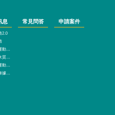
訊息
常見問答
申請案件
2.0
借
動中心
驗報告
預約系統
點地圖