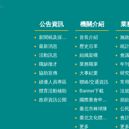
:::
公告資訊
機關介紹
業
新聞稿及採訪通知
首長介紹
施
最新消息
歷史沿革
統
活動訊息
組織架構
會
職缺徵才
業務職掌
年刊、
協助宣傳
大事紀要
研
績優人員專區
聯絡/交通資訊
常
體育活動補助
Banner下載
法
政府資訊公開
國際賽會申辦暨籌辦小組
捐
臺北市棒球隊
公民參
臺北文化體育園區
會
更多
更