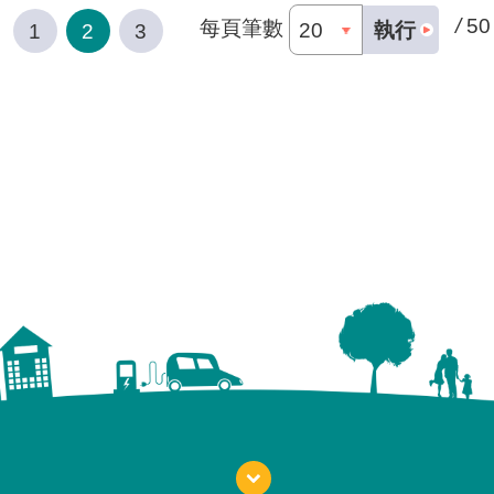
/
50
每頁筆數
執行
1
2
3