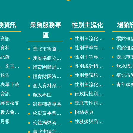
務資訊
業務服務專
性別主流化
場館
區
政資訊
性別主流化實施計畫暨細部計畫
場館租借
計資料
性別平等專案小組委員名單
場館租
臺北市街道遊戲申請專區
議紀錄
性別平等專案小組會議紀錄
臺北市運
運動場館公司設立輔導專區
文宣及出版品
性別統計指標及項目
飲水機水質檢
體育團體輔導訪視
究報告
性別意識培力、統計分析案、影響評估案
臺北市運動中心
體育財團法人/公益信託專區
用表單下載
性別主流化年度成果報告
青年練舞據
個人資料保護專區
規資訊
行政院性別平等會
廉政專區
款經費收支
臺北市性別平等辦公室
街舞輔導專區
與會議資訊
粉絲專頁
檢舉黃牛票專區
計月報
性騷擾與諮詢專區
公益揭弊者保護法專區
多
臺北市特定族群體適能指導證照參考名單申請認可計畫