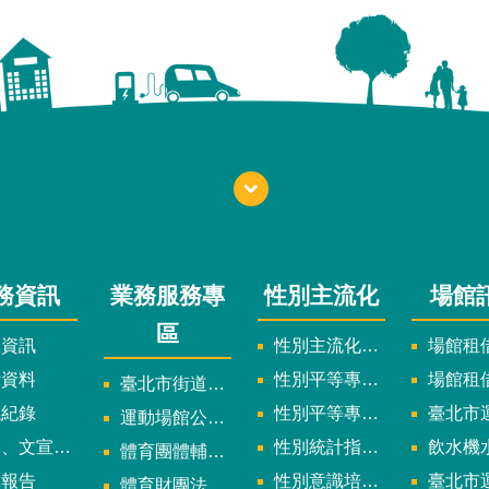
務資訊
業務服務專
性別主流化
場館
區
政資訊
性別主流化實施計畫暨細部計畫
場館租借
計資料
性別平等專案小組委員名單
場館租
臺北市街道遊戲申請專區
議紀錄
性別平等專案小組會議紀錄
臺北市運
運動場館公司設立輔導專區
文宣及出版品
性別統計指標及項目
飲水機水質檢
體育團體輔導訪視
究報告
性別意識培力、統計分析案、影響評估案
臺北市運動中心
體育財團法人/公益信託專區