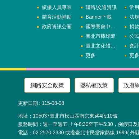
績優人員專區
聯絡/交通資訊
常
體育活動補助
Banner下載
法
政府資訊公開
國際賽會申辦暨籌辦小組
捐
臺北市棒球隊
公民參
臺北文化體育園區
會
更多
更
網路安全政策
隱私權政策
政府
更新日期
115-08-08
地址：105037臺北市松山
服務時間：週一至週五 上午8:30至下午5:30，例假日
電話：02-2570-2330 或撥臺北市民當家熱線 1999( 外縣市