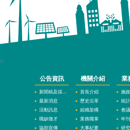
:::
公告資訊
機關介紹
業
新聞稿及採訪通知
首長介紹
施
最新消息
歷史沿革
統
活動訊息
組織架構
會
職缺徵才
業務職掌
年刊、
協助宣傳
大事紀要
研