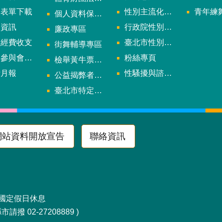
用表單下載
性別主流化年度成果報告
青年練舞據
個人資料保護專區
規資訊
行政院性別平等會
廉政專區
款經費收支
臺北市性別平等辦公室
街舞輔導專區
與會議資訊
粉絲專頁
檢舉黃牛票專區
計月報
性騷擾與諮詢專區
公益揭弊者保護法專區
多
臺北市特定族群體適能指導證照參考名單申請認可計畫
網站資料開放宣告
聯絡資訊
區南京東路4段10號
及國定假日休息
請撥 02-27208889 )