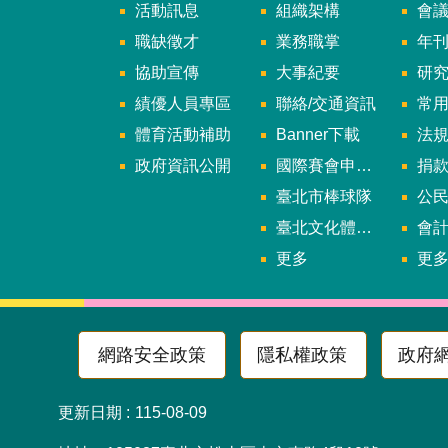
活動訊息
組織架構
會
職缺徵才
業務職掌
年刊、
協助宣傳
大事紀要
研
績優人員專區
聯絡/交通資訊
常
體育活動補助
Banner下載
法
政府資訊公開
國際賽會申辦暨籌辦小組
捐
臺北市棒球隊
公民參
臺北文化體育園區
會
更多
更
網路安全政策
隱私權政策
政府
更新日期
115-08-09