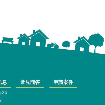
訊息
常見問答
申請案件
2.0
借