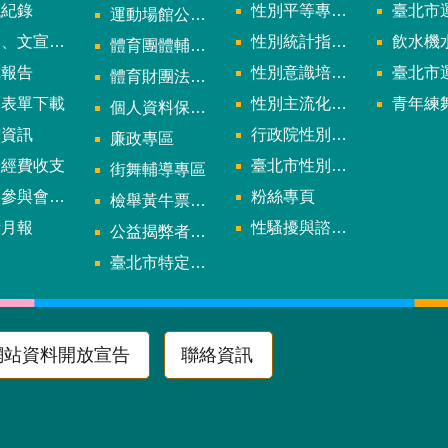
議紀錄
性別平等專案小組會議紀錄
臺北市運
運動場館公司設立輔導專區
文宣及出版品
性別統計指標及項目
飲水機水質檢
體育團體輔導訪視
究報告
性別意識培力、統計分析案、影響評估案
臺北市運動中心
體育財團法人/公益信託專區
用表單下載
性別主流化年度成果報告
青年練舞據
個人資料保護專區
規資訊
行政院性別平等會
廉政專區
款經費收支
臺北市性別平等辦公室
街舞輔導專區
與會議資訊
粉絲專頁
檢舉黃牛票專區
計月報
性騷擾與諮詢專區
公益揭弊者保護法專區
多
臺北市特定族群體適能指導證照參考名單申請認可計畫
網站資料開放宣告
聯絡資訊