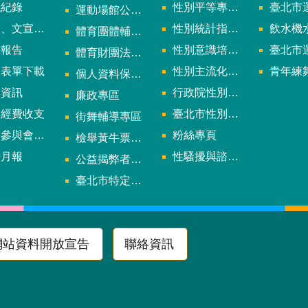
議紀錄
性別平等專案小組會議紀錄
臺北市運
運動場館公司設立輔導專區
文宣及出版品
性別統計指標及項目
飲水機水質檢
體育團體輔導訪視
究報告
性別意識培力、統計分析案、影響評估案
臺北市運動中心
體育財團法人/公益信託專區
用表單下載
性別主流化年度成果報告
青年練舞據
個人資料保護專區
規資訊
行政院性別平等會
廉政專區
款經費收支
臺北市性別平等辦公室
街舞輔導專區
與會議資訊
粉絲專頁
檢舉黃牛票專區
計月報
性騷擾與諮詢專區
公益揭弊者保護法專區
多
臺北市特定族群體適能指導證照參考名單申請認可計畫
網站資料開放宣告
聯絡資訊