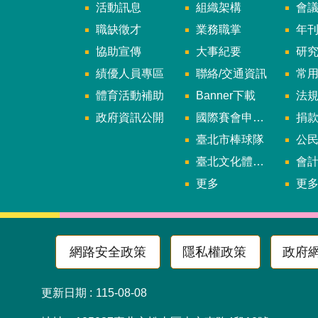
活動訊息
組織架構
會
職缺徵才
業務職掌
年刊、
協助宣傳
大事紀要
研
績優人員專區
聯絡/交通資訊
常
體育活動補助
Banner下載
法
政府資訊公開
國際賽會申辦暨籌辦小組
捐
臺北市棒球隊
公民參
臺北文化體育園區
會
更多
更
網路安全政策
隱私權政策
政府
更新日期
115-08-08