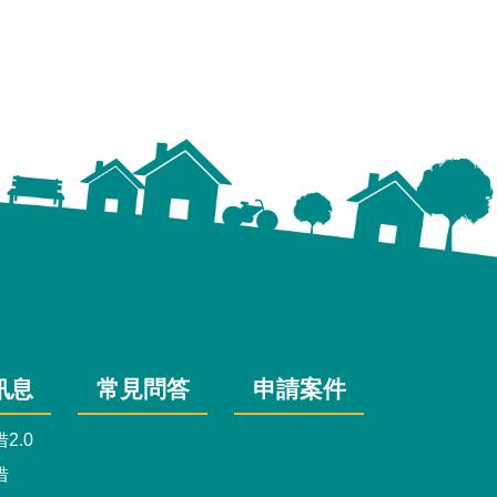
訊息
常見問答
申請案件
2.0
借