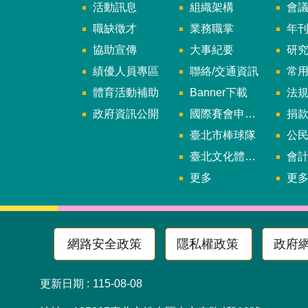
活動訊息
組織架構
會
職缺徵才
業務職掌
年刊、
協助宣傳
大事紀要
研
績優人員專區
聯絡/交通資訊
常
體育活動補助
Banner下載
法
政府資訊公開
國際賽會申辦暨籌辦小組
捐
臺北市棒球隊
公民參
臺北文化體育園區
會
更多
更
網路安全政策
隱私權政策
政府
更新日期
115-08-08