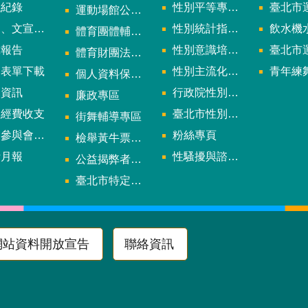
議紀錄
性別平等專案小組會議紀錄
臺北市運
運動場館公司設立輔導專區
文宣及出版品
性別統計指標及項目
飲水機水質檢
體育團體輔導訪視
究報告
性別意識培力、統計分析案、影響評估案
臺北市運動中心
體育財團法人/公益信託專區
用表單下載
性別主流化年度成果報告
青年練舞據
個人資料保護專區
規資訊
行政院性別平等會
廉政專區
款經費收支
臺北市性別平等辦公室
街舞輔導專區
與會議資訊
粉絲專頁
檢舉黃牛票專區
計月報
性騷擾與諮詢專區
公益揭弊者保護法專區
多
臺北市特定族群體適能指導證照參考名單申請認可計畫
網站資料開放宣告
聯絡資訊