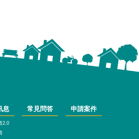
訊息
常見問答
申請案件
2.0
借