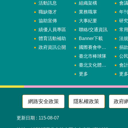
活動訊息
組織架構
會
職缺徵才
業務職掌
年刊、
協助宣傳
大事紀要
研
績優人員專區
聯絡/交通資訊
常
體育活動補助
Banner下載
法
政府資訊公開
國際賽會申辦暨籌辦小組
捐
臺北市棒球隊
公民參
臺北文化體育園區
會
更多
更
網路安全政策
隱私權政策
政府
更新日期
115-08-07