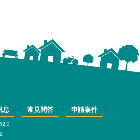
訊息
常見問答
申請案件
2.0
借