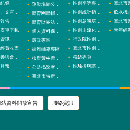
議紀錄
性別平等專案小組會議紀錄
臺北市運
運動場館公司設立輔導專區
文宣及出版品
性別統計指標及項目
飲水機水質檢
體育團體輔導訪視
究報告
性別意識培力、統計分析案、影響評估案
臺北市運動中心
體育財團法人/公益信託專區
用表單下載
性別主流化年度成果報告
青年練舞據
個人資料保護專區
規資訊
行政院性別平等會
廉政專區
款經費收支
臺北市性別平等辦公室
街舞輔導專區
與會議資訊
粉絲專頁
檢舉黃牛票專區
計月報
性騷擾與諮詢專區
公益揭弊者保護法專區
多
臺北市特定族群體適能指導證照參考名單申請認可計畫
網站資料開放宣告
聯絡資訊