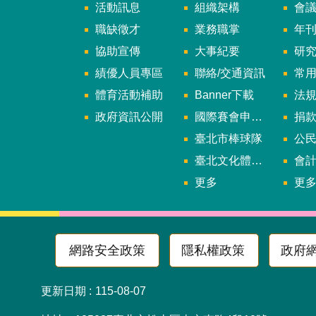
活動訊息
組織架構
會
職缺徵才
業務職掌
年刊、
協助宣傳
大事紀要
研
績優人員專區
聯絡/交通資訊
常
體育活動補助
Banner下載
法
政府資訊公開
國際賽會申辦暨籌辦小組
捐
臺北市棒球隊
公民參
臺北文化體育園區
會
更多
更
網路安全政策
隱私權政策
政府
更新日期
115-08-07