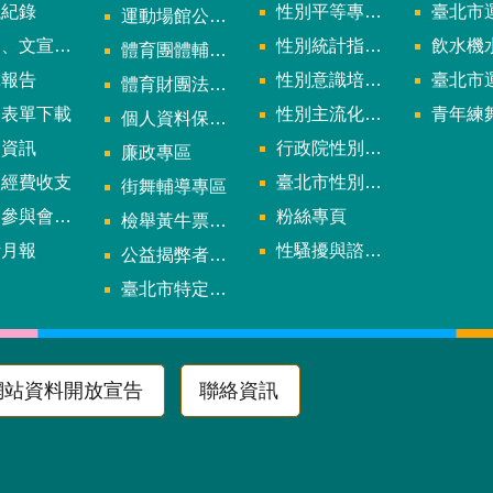
議紀錄
性別平等專案小組會議紀錄
臺北市運
運動場館公司設立輔導專區
文宣及出版品
性別統計指標及項目
飲水機水質檢
體育團體輔導訪視
究報告
性別意識培力、統計分析案、影響評估案
臺北市運動中心
體育財團法人/公益信託專區
用表單下載
性別主流化年度成果報告
青年練舞據
個人資料保護專區
規資訊
行政院性別平等會
廉政專區
款經費收支
臺北市性別平等辦公室
街舞輔導專區
與會議資訊
粉絲專頁
檢舉黃牛票專區
計月報
性騷擾與諮詢專區
公益揭弊者保護法專區
多
臺北市特定族群體適能指導證照參考名單申請認可計畫
網站資料開放宣告
聯絡資訊