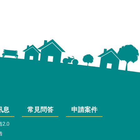
訊息
常見問答
申請案件
2.0
借