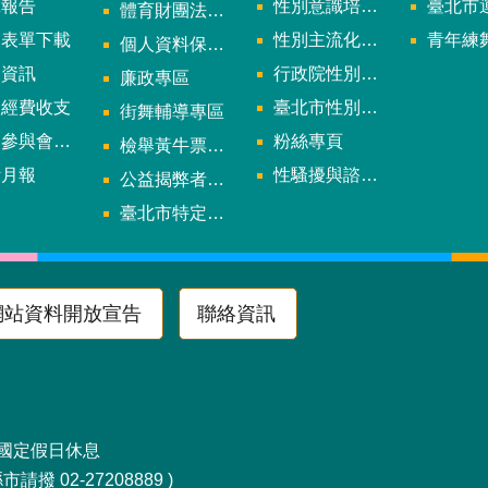
究報告
性別意識培力、統計分析案、影響評估案
臺北市運動中心
體育財團法人/公益信託專區
用表單下載
性別主流化年度成果報告
青年練舞據
個人資料保護專區
規資訊
行政院性別平等會
廉政專區
款經費收支
臺北市性別平等辦公室
街舞輔導專區
與會議資訊
粉絲專頁
檢舉黃牛票專區
計月報
性騷擾與諮詢專區
公益揭弊者保護法專區
多
臺北市特定族群體適能指導證照參考名單申請認可計畫
網站資料開放宣告
聯絡資訊
區南京東路4段10號
及國定假日休息
請撥 02-27208889 )