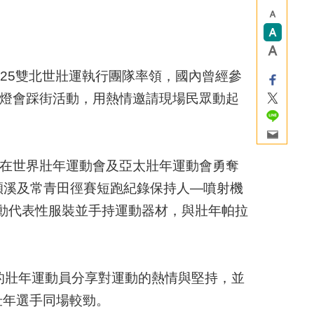
025雙北世壯運執行團隊率領，國內曾經參
灣燈會踩街活動，用熱情邀請現場民眾動起
手在世界壯年運動會及亞太壯年運動會勇奪
許穎溪及常青田徑賽短跑紀錄保持人—噴射機
動代表性服裝並手持運動器材，與壯年帕拉
的壯年運動員分享對運動的熱情與堅持，並
壯年選手同場較勁。