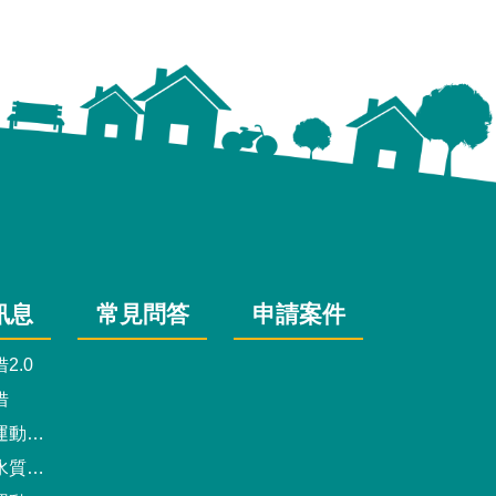
訊息
常見問答
申請案件
2.0
借
動中心
驗報告