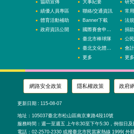
協助宣傳
大事紀要
研
績優人員專區
聯絡/交通資訊
常
體育活動補助
Banner下載
法
政府資訊公開
國際賽會申辦暨籌辦小組
捐
臺北市棒球隊
公民參
臺北文化體育園區
會
更多
更
網路安全政策
隱私權政策
政府
更新日期
115-08-07
地址：105037臺北市松山
服務時間：週一至週五 上午8:30至下午5:30，例假日
電話：02-2570-2330 或撥臺北市民當家熱線 1999( 外縣市