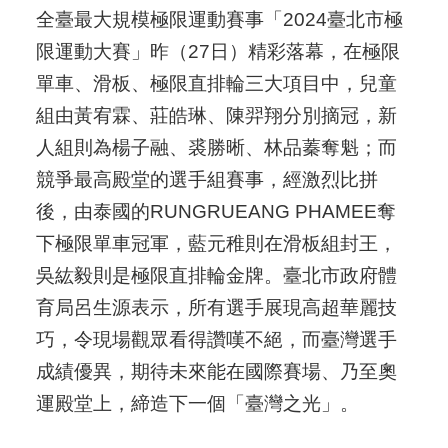
全臺最大規模極限運動賽事「2024臺北市極
限運動大賽」昨（27日）精彩落幕，在極限
單車、滑板、極限直排輪三大項目中，兒童
組由黃宥霖、莊皓琳、陳羿翔分別摘冠，新
人組則為楊子融、裘勝晰、林品蓁奪魁；而
競爭最高殿堂的選手組賽事，經激烈比拼
後，由泰國的RUNGRUEANG PHAMEE奪
下極限單車冠軍，藍元稚則在滑板組封王，
吳紘毅則是極限直排輪金牌。臺北市政府體
育局呂生源表示，所有選手展現高超華麗技
巧，令現場觀眾看得讚嘆不絕，而臺灣選手
成績優異，期待未來能在國際賽場、乃至奧
運殿堂上，締造下一個「臺灣之光」。