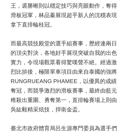
王，裘勝晰則以穩定技巧與亮眼動作，奪得
滑板冠軍，林品蓁展現超乎新人的沈穩表現
拿下直排輪桂冠。
而最高競技殿堂的選手組賽事，歷經連兩日
的頂尖對決，各地好手展現突破自我的出色
實力，令現場觀眾看得驚嘆聲不絕。經過激
烈比拚後，極限單車項目由來自泰國的強將
RUNGRUEANG PHAMEE，以優異的成績
奪冠，而競爭激烈的滑板賽事，最終由藍元
稚殺出重圍、勇奪第一，直排輪賽場上則由
吳紘毅精采炫技，捍衛金盃。
臺北市政府體育局呂生源專門委員為選手們