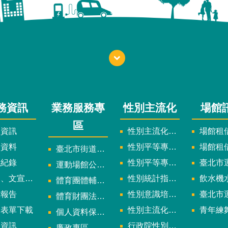
務資訊
業務服務專
性別主流化
場館
區
政資訊
性別主流化實施計畫暨細部計畫
場館租借
計資料
性別平等專案小組委員名單
場館租
臺北市街道遊戲申請專區
議紀錄
性別平等專案小組會議紀錄
臺北市運
運動場館公司設立輔導專區
文宣及出版品
性別統計指標及項目
飲水機水質檢
體育團體輔導訪視
究報告
性別意識培力、統計分析案、影響評估案
臺北市運動中心
體育財團法人/公益信託專區
用表單下載
性別主流化年度成果報告
青年練舞據
個人資料保護專區
規資訊
行政院性別平等會
廉政專區