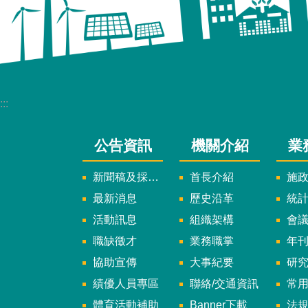
:::
公告資訊
機關介紹
業
新聞稿及採訪通知
首長介紹
施
最新消息
歷史沿革
統
活動訊息
組織架構
會
職缺徵才
業務職掌
年刊、
協助宣傳
大事紀要
研
績優人員專區
聯絡/交通資訊
常
體育活動補助
Banner下載
法