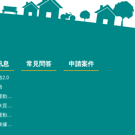
訊息
常見問答
申請案件
2.0
借
動中心
驗報告
預約系統
點地圖