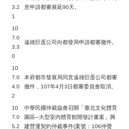
3.2
意申請都審展延90天。
1
10
7.0
遠雄巨蛋公司向都發局申請都審撤件。
3.3
0
10
7.0
本府都市發展局同意遠雄巨蛋公司都審
4.0
撤件，107年4月3日都審委員會取消。
2
10
中華民國仲裁協會召開「臺北文化體育
7.0
園區─大型室內體育館開發計畫案」興
5.2
建營運契約仲裁事件(案號：106仲聲