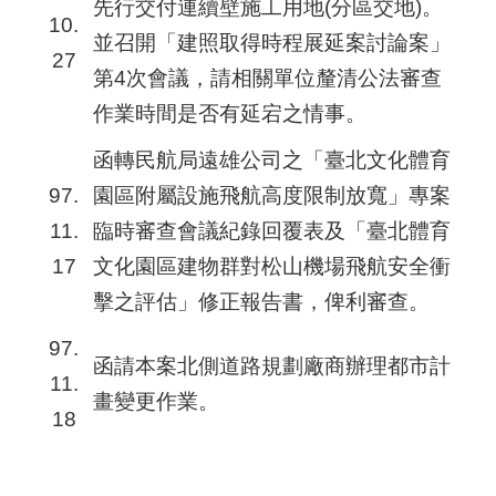
先行交付連續壁施工用地(分區交地)。
10.
並召開「建照取得時程展延案討論案」
27
第4次會議，請相關單位釐清公法審查
作業時間是否有延宕之情事。
函轉民航局遠雄公司之「臺北文化體育
97.
園區附屬設施飛航高度限制放寬」專案
11.
臨時審查會議紀錄回覆表及「臺北體育
17
文化園區建物群對松山機場飛航安全衝
擊之評估」修正報告書，俾利審查。
97.
函請本案北側道路規劃廠商辦理都市計
11.
畫變更作業。
18