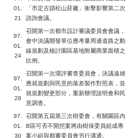
01.
「市定古蹟松山菸廠」衝擊影響第二次
21
諮詢會議。
召開第一次都市設計審議委員會會議，
97.
會中決議開發單位應考量周邊道路之動
01.
線規劃及檢討園區基地附屬商業面積之
24
比例。
召開第一次環評審查委員會，決議遠雄
97.
應就規劃與民意的落差製作對照表，並
01.
就規劃變更部分，重新辦理說明會和民
28
意調查。
97.
召開第五屆第三次樹委會，有關園區內
01.
B區可否不開挖案將由樹保委員組成專
30
案小組與都審委員會另行溝通。