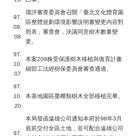
環評審查委員會召開「臺北文化體育園
97.
區整體規劃環境影響說明書變更內容對
09.
照表」審查會，決議同意樹木數量變
08
更。
97.
本案209株受保護樹木移植與復育計畫
10.
細部工法經樹保委員會審查通過。
07
97.
10.
本基地園區棗椰類樹木全部移植完畢。
20
本局發函遠雄公司通知本府於98年3月
底前交付全區土地，並可配合遠雄公司
97.