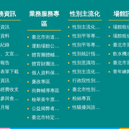
務資訊
業務服務專
性別主流化
場館
區
政資訊
性別主流化實施計畫暨細部計畫
場館租借
計資料
性別平等專案小組委員名單
場館租
臺北市街道遊戲申請專區
議紀錄
性別平等專案小組會議紀錄
臺北市運
運動場館公司設立輔導專區
文宣及出版品
性別統計指標及項目
飲水機水質檢
體育團體輔導訪視
究報告
性別意識培力、統計分析案、影響評估案
臺北市運動中心
體育財團法人/公益信託專區
用表單下載
性別主流化年度成果報告
青年練舞據
個人資料保護專區
規資訊
行政院性別平等會
廉政專區
款經費收支
臺北市性別平等辦公室
街舞輔導專區
與會議資訊
粉絲專頁
檢舉黃牛票專區
計月報
性騷擾與諮詢專區
公益揭弊者保護法專區
多
臺北市特定族群體適能指導證照參考名單申請認可計畫