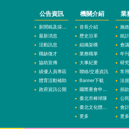
公告資訊
機關介紹
業
新聞稿及採訪通知
首長介紹
施
最新消息
歷史沿革
統
活動訊息
組織架構
會
職缺徵才
業務職掌
年刊、
協助宣傳
大事紀要
研
績優人員專區
聯絡/交通資訊
常
體育活動補助
Banner下載
法
政府資訊公開
國際賽會申辦暨籌辦小組
捐
臺北市棒球隊
公民參
臺北文化體育園區
會
更多
更