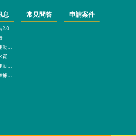
訊息
常見問答
申請案件
2.0
借
動中心
驗報告
預約系統
點地圖