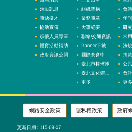
活動訊息
組織架構
會
職缺徵才
業務職掌
年刊、
協助宣傳
大事紀要
研
績優人員專區
聯絡/交通資訊
常
體育活動補助
Banner下載
法
政府資訊公開
國際賽會申辦暨籌辦小組
捐
臺北市棒球隊
公民參
臺北文化體育園區
會
更多
更
網路安全政策
隱私權政策
政府
更新日期
115-08-07