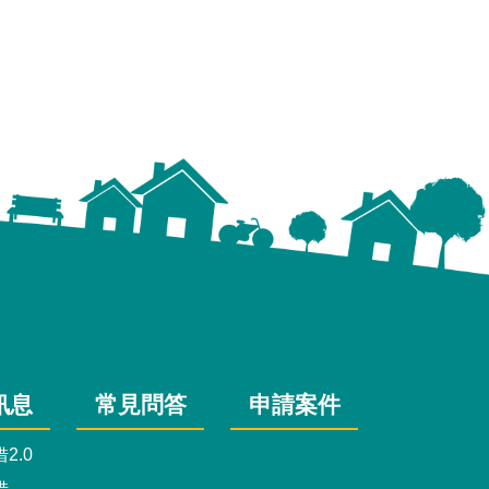
訊息
常見問答
申請案件
2.0
借