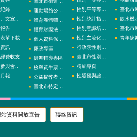
臺北市街道遊戲申請專區
議紀錄
性別平等專案小組會議紀錄
臺北市運
運動場館公司設立輔導專區
文宣及出版品
性別統計指標及項目
飲水機水質檢
體育團體輔導訪視
究報告
性別意識培力、統計分析案、影響評估案
臺北市運動中心
體育財團法人/公益信託專區
用表單下載
性別主流化年度成果報告
青年練舞據
個人資料保護專區
規資訊
行政院性別平等會
廉政專區
款經費收支
臺北市性別平等辦公室
街舞輔導專區
與會議資訊
粉絲專頁
檢舉黃牛票專區
計月報
性騷擾與諮詢專區
公益揭弊者保護法專區
多
臺北市特定族群體適能指導證照參考名單申請認可計畫
網站資料開放宣告
聯絡資訊