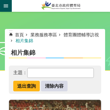
跳到主要內容區塊
:::
:::
首頁
業務服務專區
體育團體輔導訪視
相片集錦
相片集錦
主題：