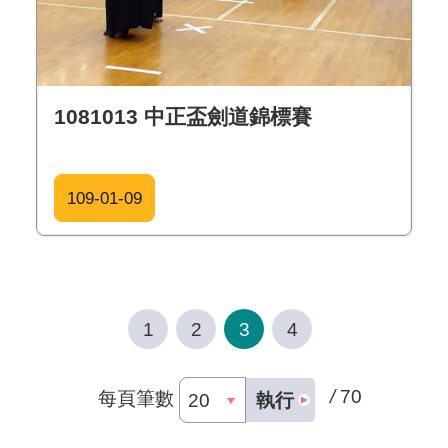
1081013 中正盃劍道錦標賽
109-01-09
1
2
3
4
/
70
每頁筆數
執行