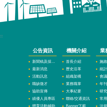
:::
公告資訊
機關介紹
業
新聞稿及採訪通知
首長介紹
施
最新消息
歷史沿革
統
活動訊息
組織架構
會
職缺徵才
業務職掌
年刊、
協助宣傳
大事紀要
研
績優人員專區
聯絡/交通資訊
常
體育活動補助
Banner下載
法