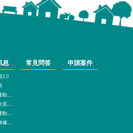
訊息
常見問答
申請案件
2.0
借
動中心
驗報告
預約系統
點地圖