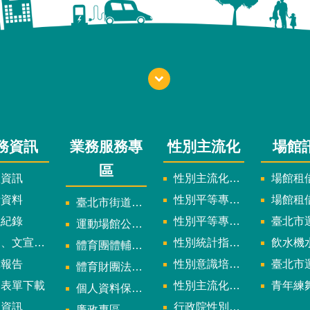
務資訊
業務服務專
性別主流化
場館
區
政資訊
性別主流化實施計畫暨細部計畫
場館租借
計資料
性別平等專案小組委員名單
場館租
臺北市街道遊戲申請專區
議紀錄
性別平等專案小組會議紀錄
臺北市運
運動場館公司設立輔導專區
文宣及出版品
性別統計指標及項目
飲水機水質檢
體育團體輔導訪視
究報告
性別意識培力、統計分析案、影響評估案
臺北市運動中心
體育財團法人/公益信託專區
用表單下載
性別主流化年度成果報告
青年練舞據
個人資料保護專區
規資訊
行政院性別平等會
廉政專區