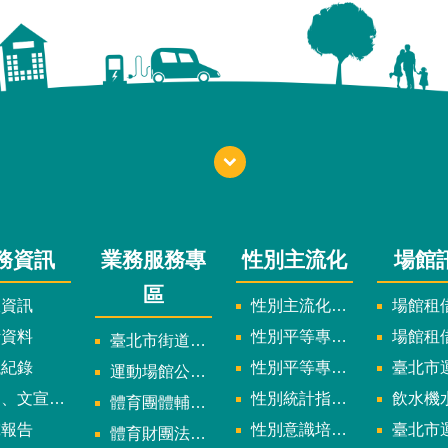
務資訊
業務服務專
性別主流化
場館
區
政資訊
性別主流化實施計畫暨細部計畫
場館租借
計資料
性別平等專案小組委員名單
場館租
臺北市街道遊戲申請專區
議紀錄
性別平等專案小組會議紀錄
臺北市運
運動場館公司設立輔導專區
文宣及出版品
性別統計指標及項目
飲水機水質檢
體育團體輔導訪視
究報告
性別意識培力、統計分析案、影響評估案
臺北市運動中心
體育財團法人/公益信託專區