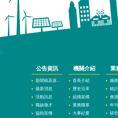
:::
公告資訊
機關介紹
業
新聞稿及採訪通知
首長介紹
施
最新消息
歷史沿革
統
活動訊息
組織架構
會
職缺徵才
業務職掌
年刊、
協助宣傳
大事紀要
研