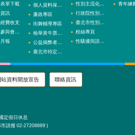
用表單下載
性別主流化年度成果報告
青年練舞據
個人資料保護專區
規資訊
行政院性別平等會
廉政專區
款經費收支
臺北市性別平等辦公室
街舞輔導專區
與會議資訊
粉絲專頁
檢舉黃牛票專區
計月報
性騷擾與諮詢專區
公益揭弊者保護法專區
多
臺北市特定族群體適能指導證照參考名單申請認可計畫
網站資料開放宣告
聯絡資訊
區南京東路4段10號
及國定假日休息
請撥 02-27208889 )