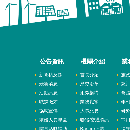
:::
公告資訊
機關介紹
業
新聞稿及採訪通知
首長介紹
施
最新消息
歷史沿革
統
活動訊息
組織架構
會
職缺徵才
業務職掌
年刊、
協助宣傳
大事紀要
研
績優人員專區
聯絡/交通資訊
常
體育活動補助
Banner下載
法