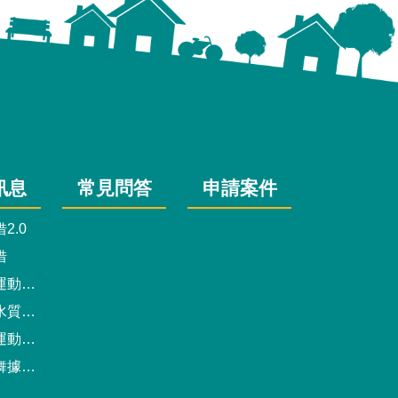
訊息
常見問答
申請案件
2.0
借
動中心
驗報告
預約系統
點地圖