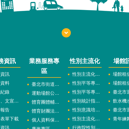
務資訊
業務服務專
性別主流化
場館
區
政資訊
性別主流化實施計畫暨細部計畫
場館租借
計資料
性別平等專案小組委員名單
場館租
臺北市街道遊戲申請專區
議紀錄
性別平等專案小組會議紀錄
臺北市運
運動場館公司設立輔導專區
文宣及出版品
性別統計指標及項目
飲水機水質檢
體育團體輔導訪視
究報告
性別意識培力、統計分析案、影響評估案
臺北市運動中心
體育財團法人/公益信託專區
用表單下載
性別主流化年度成果報告
青年練舞據
個人資料保護專區
規資訊
行政院性別平等會
廉政專區