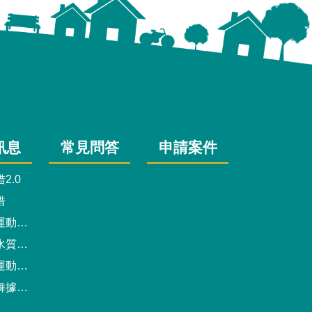
訊息
常見問答
申請案件
2.0
借
動中心
驗報告
預約系統
點地圖