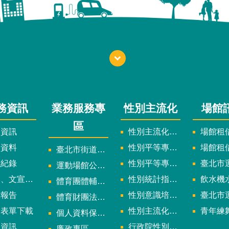
務資訊
業務服務專
性別主流化
場館
區
政資訊
性別主流化實施計畫暨細部計畫
場館租借
計資料
性別平等專案小組委員名單
場館租
臺北市街道遊戲申請專區
議紀錄
性別平等專案小組會議紀錄
臺北市運
運動場館公司設立輔導專區
文宣及出版品
性別統計指標及項目
飲水機水質檢
體育團體輔導訪視
究報告
性別意識培力、統計分析案、影響評估案
臺北市運動中心
體育財團法人/公益信託專區
用表單下載
性別主流化年度成果報告
青年練舞據
個人資料保護專區
規資訊
行政院性別平等會
廉政專區