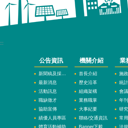
:::
公告資訊
機關介紹
業
新聞稿及採訪通知
首長介紹
施
最新消息
歷史沿革
統
活動訊息
組織架構
會
職缺徵才
業務職掌
年刊、
協助宣傳
大事紀要
研
績優人員專區
聯絡/交通資訊
常
體育活動補助
Banner下載
法