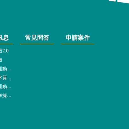
訊息
常見問答
申請案件
2.0
借
動中心
驗報告
預約系統
點地圖