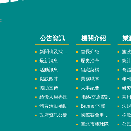
:::
公告資訊
機關介紹
業
新聞稿及採訪通知
首長介紹
施
最新消息
歷史沿革
統
活動訊息
組織架構
會
職缺徵才
業務職掌
年刊、
協助宣傳
大事紀要
研
績優人員專區
聯絡/交通資訊
常
體育活動補助
Banner下載
法
政府資訊公開
國際賽會申辦暨籌辦小組
捐
臺北市棒球隊
公民參