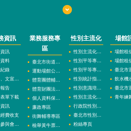
務資訊
業務服務專
性別主流化
場館
區
政資訊
性別主流化實施計畫暨細部計畫
場館租借
計資料
性別平等專案小組委員名單
場館租
臺北市街道遊戲申請專區
議紀錄
性別平等專案小組會議紀錄
臺北市運
運動場館公司設立輔導專區
文宣及出版品
性別統計指標及項目
飲水機水質檢
體育團體輔導訪視
究報告
性別意識培力、統計分析案、影響評估案
臺北市運動中心
體育財團法人/公益信託專區
用表單下載
性別主流化年度成果報告
青年練舞據
個人資料保護專區
規資訊
行政院性別平等會
廉政專區
款經費收支
臺北市性別平等辦公室
街舞輔導專區
與會議資訊
粉絲專頁
檢舉黃牛票專區