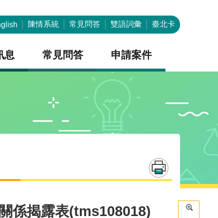
陳情系統
常見問答
雙語詞彙
臺北卡
glish
訊息
常見問答
申請案件
露表(tms108018)