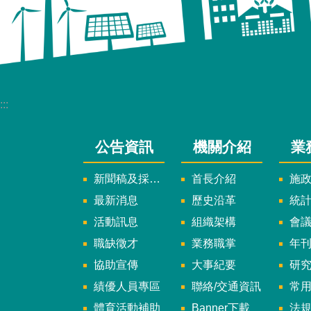
:::
公告資訊
機關介紹
業
新聞稿及採訪通知
首長介紹
施
最新消息
歷史沿革
統
活動訊息
組織架構
會
職缺徵才
業務職掌
年刊、
協助宣傳
大事紀要
研
績優人員專區
聯絡/交通資訊
常
體育活動補助
Banner下載
法