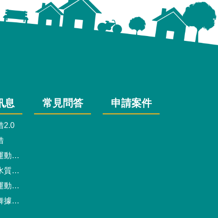
訊息
常見問答
申請案件
2.0
借
動中心
驗報告
預約系統
點地圖