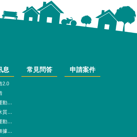
訊息
常見問答
申請案件
2.0
借
動中心
驗報告
預約系統
點地圖