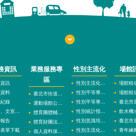
務資訊
業務服務專
性別主流化
場館
區
政資訊
性別主流化實施計畫暨細部計畫
場館租借
計資料
性別平等專案小組委員名單
場館租
臺北市街道遊戲申請專區
議紀錄
性別平等專案小組會議紀錄
臺北市運
運動場館公司設立輔導專區
文宣及出版品
性別統計指標及項目
飲水機水質檢
體育團體輔導訪視
究報告
性別意識培力、統計分析案、影響評估案
臺北市運動中心
體育財團法人/公益信託專區
用表單下載
性別主流化年度成果報告
青年練舞據
個人資料保護專區