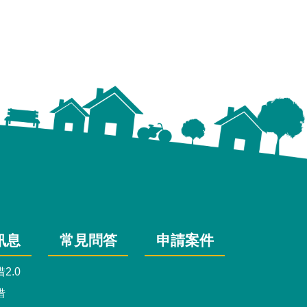
訊息
常見問答
申請案件
2.0
借