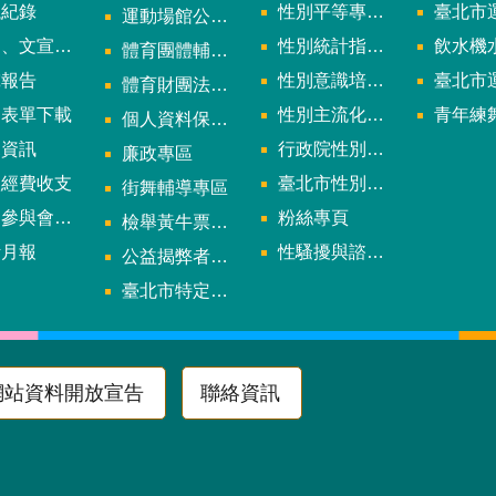
議紀錄
性別平等專案小組會議紀錄
臺北市運
運動場館公司設立輔導專區
文宣及出版品
性別統計指標及項目
飲水機水質檢
體育團體輔導訪視
究報告
性別意識培力、統計分析案、影響評估案
臺北市運動中心
體育財團法人/公益信託專區
用表單下載
性別主流化年度成果報告
青年練舞據
個人資料保護專區
規資訊
行政院性別平等會
廉政專區
款經費收支
臺北市性別平等辦公室
街舞輔導專區
與會議資訊
粉絲專頁
檢舉黃牛票專區
計月報
性騷擾與諮詢專區
公益揭弊者保護法專區
多
臺北市特定族群體適能指導證照參考名單申請認可計畫
網站資料開放宣告
聯絡資訊