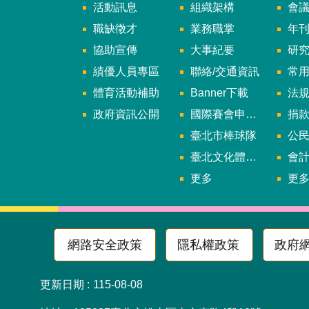
活動訊息
組織架構
會
職缺徵才
業務職掌
年刊、
協助宣傳
大事紀要
研
績優人員專區
聯絡/交通資訊
常
體育活動補助
Banner下載
法
政府資訊公開
國際賽會申辦暨籌辦小組
捐
臺北市棒球隊
公民參
臺北文化體育園區
會
更多
更
網路安全政策
隱私權政策
政府
更新日期
115-08-08