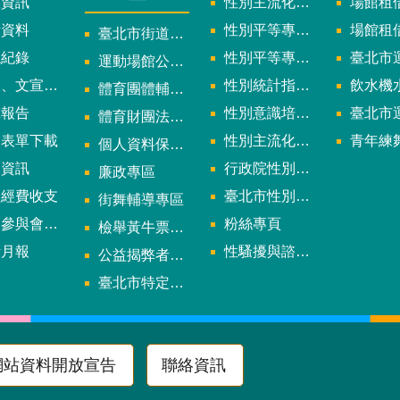
政資訊
性別主流化實施計畫暨細部計畫
場館租借
計資料
性別平等專案小組委員名單
場館租
臺北市街道遊戲申請專區
議紀錄
性別平等專案小組會議紀錄
臺北市運
運動場館公司設立輔導專區
文宣及出版品
性別統計指標及項目
飲水機水質檢
體育團體輔導訪視
究報告
性別意識培力、統計分析案、影響評估案
臺北市運動中心
體育財團法人/公益信託專區
用表單下載
性別主流化年度成果報告
青年練舞據
個人資料保護專區
規資訊
行政院性別平等會
廉政專區
款經費收支
臺北市性別平等辦公室
街舞輔導專區
與會議資訊
粉絲專頁
檢舉黃牛票專區
計月報
性騷擾與諮詢專區
公益揭弊者保護法專區
多
臺北市特定族群體適能指導證照參考名單申請認可計畫
網站資料開放宣告
聯絡資訊