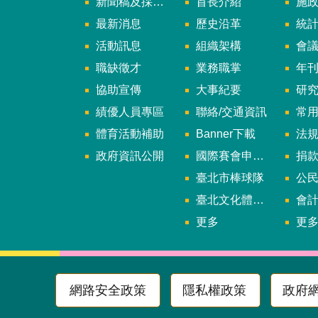
新聞稿及採訪通知
首長介紹
施
最新消息
歷史沿革
統
活動訊息
組織架構
會
職缺徵才
業務職掌
年刊、
協助宣傳
大事紀要
研
績優人員專區
聯絡/交通資訊
常
體育活動補助
Banner下載
法
政府資訊公開
國際賽會申辦暨籌辦小組
捐
臺北市棒球隊
公民參
臺北文化體育園區
會
更多
更
網路安全政策
隱私權政策
政府