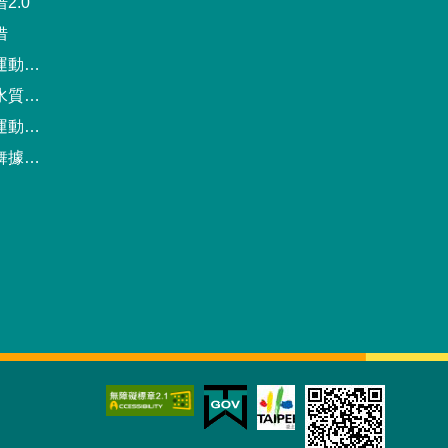
2.0
借
動中心
驗報告
預約系統
點地圖