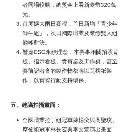
者同場較勁，總獎金上看新臺幣320萬
元
。
首度擴大兩日賽程，首日新增「青少年
師生組」，次日國際職業及業餘雙人組
巔峰對決
。
響應ESG永續理念，本賽事相關拍照背
板、指示看板、貴賓桌及工作桌，甚至
賽前記者會的製作物都將以瓦楞紙製
作，以實際行動支持環保
。
五、建議拍攝畫面：
全國職業拉丁組冠軍陳楊奕與高聖玟、
摩登組冠軍林長宏與李文萱演出畫面