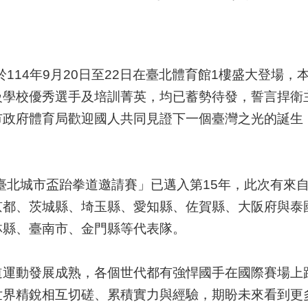
14年9月20日至22日在臺北體育館1樓盛大登場，
級學校優秀選手及培訓菁英，均已蓄勢待發，誓言捍衛
市政府體育局歡迎國人共同見證下一個臺灣之光的誕生
臺北城市盃跆拳道邀請賽」已邁入第15年，此次有來
京都、茨城縣、埼玉縣、愛知縣、佐賀縣、大阪府與泰
林縣、臺南市、金門縣等代表隊。
動發展成熟，各個世代都有強悍國手在國際賽場上
世界精銳相互切磋、累積實力與經驗，期盼未來看到更