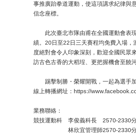
事推廣跆拳道運動，使這項講求紀律與
信念座標。
此次臺北市隊由甫在全國運動會表現亮
績。20日至22日三天賽程均免費入場
度絕對會令人印象深刻，歡迎全國民眾來
訪古色古香的大稻埕、更把握機會至饒
踢擊制勝・榮耀開戰，一起為選手加
線上轉播網址：https://www.facebook.co
業務聯絡：
競技運動科 李俊義科長 2570-2330分
林欣宜管理師2570-2330分機