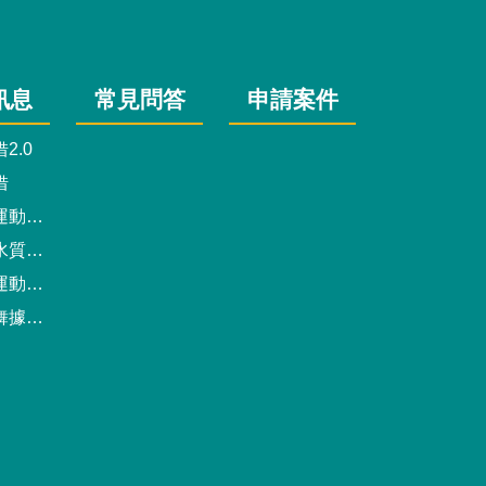
訊息
常見問答
申請案件
2.0
借
動中心
驗報告
預約系統
點地圖