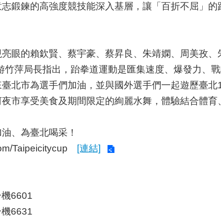
意志鍛鍊的高強度競技能深入基層，讓「百折不屈」的
眼的賴欽賢、蔡宇豪、蔡昇良、朱靖嫻、周美孜、
，游竹萍局長指出，跆拳道運動是匯集速度、爆發力、
臺北市為選手們加油，並與國外選手們一起遊歷臺北1
河夜市享受美食及期間限定的絢麗水舞，體驗結合體育
油、為臺北喝采！
m/Taipeicitycup
[連結]
機6601
6631