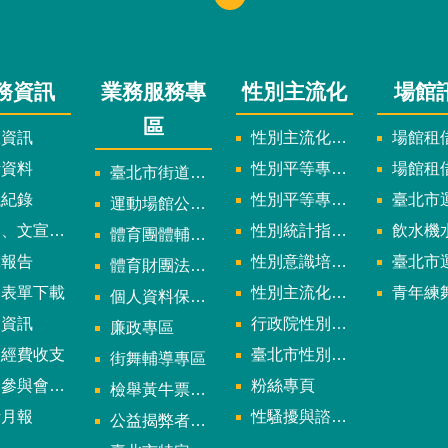
務資訊
業務服務專
性別主流化
場館
區
政資訊
性別主流化實施計畫暨細部計畫
場館租借
計資料
性別平等專案小組委員名單
場館租
臺北市街道遊戲申請專區
議紀錄
性別平等專案小組會議紀錄
臺北市運
運動場館公司設立輔導專區
文宣及出版品
性別統計指標及項目
飲水機水質檢
體育團體輔導訪視
究報告
性別意識培力、統計分析案、影響評估案
臺北市運動中心
體育財團法人/公益信託專區
用表單下載
性別主流化年度成果報告
青年練舞據
個人資料保護專區
規資訊
行政院性別平等會
廉政專區
款經費收支
臺北市性別平等辦公室
街舞輔導專區
與會議資訊
粉絲專頁
檢舉黃牛票專區
計月報
性騷擾與諮詢專區
公益揭弊者保護法專區
多