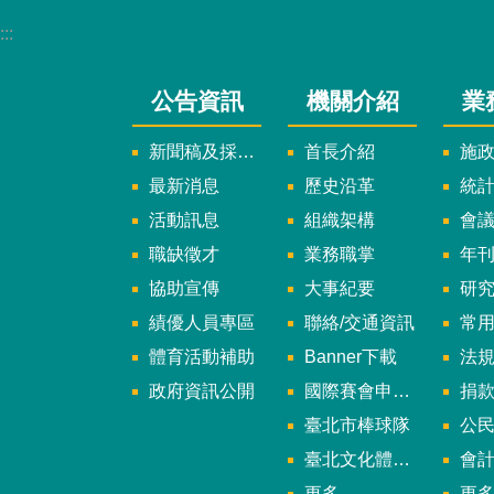
:::
公告資訊
機關介紹
業
新聞稿及採訪通知
首長介紹
施
最新消息
歷史沿革
統
活動訊息
組織架構
會
職缺徵才
業務職掌
年刊、
協助宣傳
大事紀要
研
績優人員專區
聯絡/交通資訊
常
體育活動補助
Banner下載
法
政府資訊公開
國際賽會申辦暨籌辦小組
捐
臺北市棒球隊
公民參
臺北文化體育園區
會
更多
更