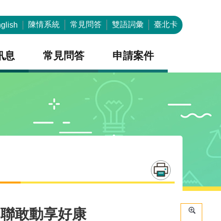
陳情系統
常見問答
雙語詞彙
臺北卡
glish
訊息
常見問答
申請案件
串聯敢動享好康