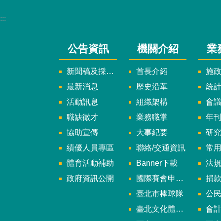
:::
公告資訊
機關介紹
業
新聞稿及採訪通知
首長介紹
施
最新消息
歷史沿革
統
活動訊息
組織架構
會
職缺徵才
業務職掌
年刊、
協助宣傳
大事紀要
研
績優人員專區
聯絡/交通資訊
常
體育活動補助
Banner下載
法
政府資訊公開
國際賽會申辦暨籌辦小組
捐
臺北市棒球隊
公民參
臺北文化體育園區
會