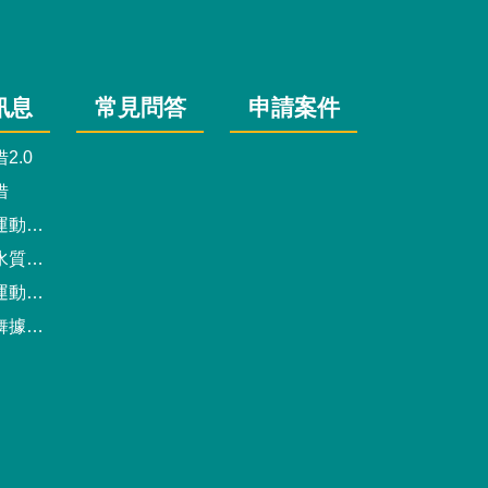
訊息
常見問答
申請案件
2.0
借
動中心
驗報告
預約系統
點地圖