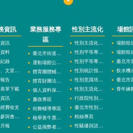
務資訊
業務服務專
性別主流化
場館
區
政資訊
性別主流化實施計畫暨細部計畫
場館租借
計資料
性別平等專案小組委員名單
場館租
臺北市街道遊戲申請專區
議紀錄
性別平等專案小組會議紀錄
臺北市運
運動場館公司設立輔導專區
文宣及出版品
性別統計指標及項目
飲水機水質檢
體育團體輔導訪視
究報告
性別意識培力、統計分析案、影響評估案
臺北市運動中心
體育財團法人/公益信託專區
用表單下載
性別主流化年度成果報告
青年練舞據
個人資料保護專區
規資訊
行政院性別平等會
廉政專區
款經費收支
臺北市性別平等辦公室
街舞輔導專區
與會議資訊
粉絲專頁
檢舉黃牛票專區
計月報
性騷擾與諮詢專區
公益揭弊者保護法專區