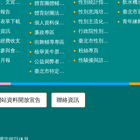
文宣及出版品
性別統計指標及項目
飲水機水質檢
體育團體輔導訪視
究報告
性別意識培力、統計分析案、影響評估案
臺北市運動中心
體育財團法人/公益信託專區
用表單下載
性別主流化年度成果報告
青年練舞據
個人資料保護專區
規資訊
行政院性別平等會
廉政專區
款經費收支
臺北市性別平等辦公室
街舞輔導專區
與會議資訊
粉絲專頁
檢舉黃牛票專區
計月報
性騷擾與諮詢專區
公益揭弊者保護法專區
多
臺北市特定族群體適能指導證照參考名單申請認可計畫
網站資料開放宣告
聯絡資訊
區南京東路4段10號
及國定假日休息