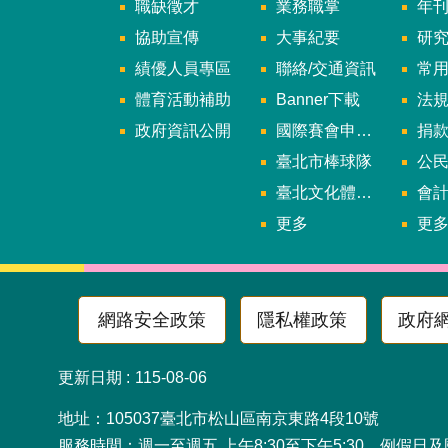
職缺徵才
業務職掌
年刊、
協助宣傳
大事紀要
研
績優人員專區
聯絡/交通資訊
常
體育活動補助
Banner下載
法
政府資訊公開
國際賽會申辦暨籌辦小組
捐
臺北市棒球隊
公民參
臺北文化體育園區
會
更多
更
網路安全政策
隱私權政策
政府
更新日期
115-08-06
地址：105037臺北市松山
服務時間：週一至週五 上午8:30至下午5:30，例假日