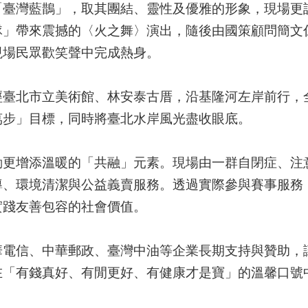
灣藍鵲」，取其團結、靈性及優雅的形象，現場更
隊」帶來震撼的〈火之舞〉演出，隨後由國策顧問簡文
現場民眾歡笑聲中完成熱身。
北市立美術館、林安泰古厝，沿基隆河左岸前行，全
萬步」目標，同時將臺北水岸風光盡收眼底。
增添溫暖的「共融」元素。現場由一群自閉症、注
導、環境清潔與公益義賣服務。透過實際參與賽事服務
實踐友善包容的社會價值。
信、中華郵政、臺灣中油等企業長期支持與贊助，讓
在「有錢真好、有閒更好、有健康才是寶」的溫馨口號