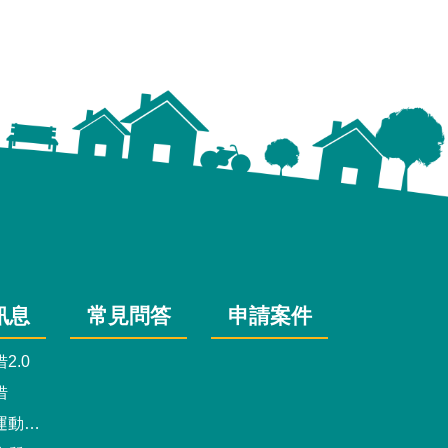
訊息
常見問答
申請案件
2.0
借
動中心