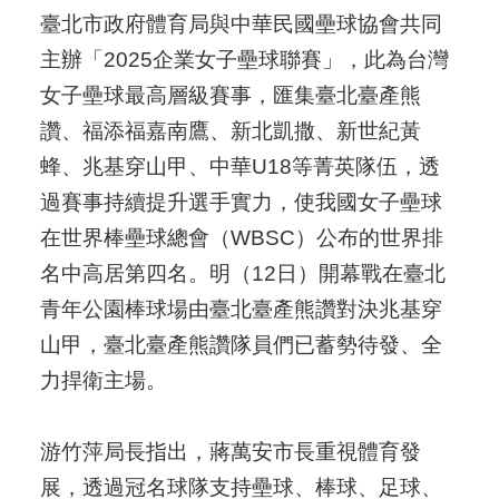
臺北市政府體育局與中華民國壘球協會共同
主辦「2025企業女子壘球聯賽」，此為台灣
女子壘球最高層級賽事，匯集臺北臺產熊
讚、福添福嘉南鷹、新北凱撒、新世紀黃
蜂、兆基穿山甲、中華U18等菁英隊伍，透
過賽事持續提升選手實力，使我國女子壘球
在世界棒壘球總會（WBSC）公布的世界排
名中高居第四名。明（12日）開幕戰在臺北
青年公園棒球場由臺北臺產熊讚對決兆基穿
山甲，臺北臺產熊讚隊員們已蓄勢待發、全
力捍衛主場。
游竹萍局長指出，蔣萬安市長重視體育發
展，透過冠名球隊支持壘球、棒球、足球、