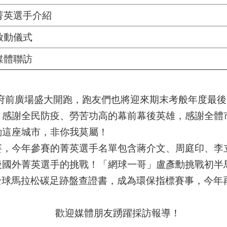
菁英選手介紹
啟動儀式
媒體聯訪
政府前廣場盛大開跑，跑友們也將迎來期末考般年度最
，感謝全民防疫、勞苦功高的幕前幕後英雄，感謝全體
ible」跑動這座城市，非你我莫屬！
賽，今年參賽的菁英選手名單包含蔣介文、周庭印、李
後國外菁英選手的挑戰！「網球一哥」盧彥勳挑戰初半
首張全球馬拉松碳足跡盤查證書，成為環保指標賽事，今
歡迎媒體朋友踴躍採訪報導！