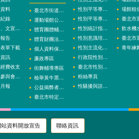
計資料
性別平等專案小組委員名單
場館租
臺北市街道遊戲申請專區
議紀錄
性別平等專案小組會議紀錄
臺北市運
運動場館公司設立輔導專區
文宣及出版品
性別統計指標及項目
飲水機水質檢
體育團體輔導訪視
究報告
性別意識培力、統計分析案、影響評估案
臺北市運動中心
體育財團法人/公益信託專區
用表單下載
性別主流化年度成果報告
青年練舞據
個人資料保護專區
規資訊
行政院性別平等會
廉政專區
款經費收支
臺北市性別平等辦公室
街舞輔導專區
與會議資訊
粉絲專頁
檢舉黃牛票專區
計月報
性騷擾與諮詢專區
公益揭弊者保護法專區
多
臺北市特定族群體適能指導證照參考名單申請認可計畫
網站資料開放宣告
聯絡資訊