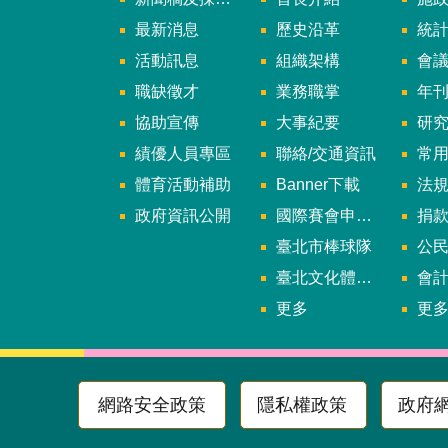
最新消息
歷史沿革
統
活動訊息
組織架構
會
職缺徵才
業務職掌
年刊、
協助宣傳
大事紀要
研
績優人員專區
聯絡/交通資訊
常
體育活動補助
Banner下載
法
政府資訊公開
國際賽會申辦暨籌辦小組
捐
臺北市棒球隊
公民參
臺北文化體育園區
會
更多
更
網路安全政策
隱私權政策
政府