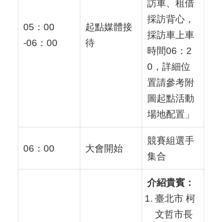
訪車、租借
採訪背心，
05：00
起點媒體接
採訪車上車
-06：00
待
時間06：2
0，詳細位
置請參考
附
圖
起點活動
場地配置」
競賽組選手
06：00
大會開始
集合
介紹貴賓：
臺北市 柯
文哲市長