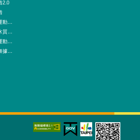
2.0
借
動中心
驗報告
預約系統
點地圖