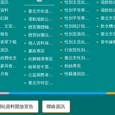
政資訊
性別主流化實施計畫暨細部計畫
場館租借
計資料
性別平等專案小組委員名單
場館租
臺北市街道遊戲申請專區
議紀錄
性別平等專案小組會議紀錄
臺北市運
運動場館公司設立輔導專區
文宣及出版品
性別統計指標及項目
飲水機水質檢
體育團體輔導訪視
究報告
性別意識培力、統計分析案、影響評估案
臺北市運動中心
體育財團法人/公益信託專區
用表單下載
性別主流化年度成果報告
青年練舞據
個人資料保護專區
規資訊
行政院性別平等會
廉政專區
款經費收支
臺北市性別平等辦公室
街舞輔導專區
與會議資訊
粉絲專頁
檢舉黃牛票專區
計月報
性騷擾與諮詢專區
公益揭弊者保護法專區
多
臺北市特定族群體適能指導證照參考名單申請認可計畫
網站資料開放宣告
聯絡資訊