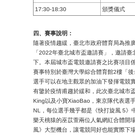
17:30-18:30
頒獎儀式
四、賽事說明：
隨著疫情趨緩，臺北市政府體育局為推
「2022年臺北城市盃邀請賽」，邀請
下。本屆城市盃電競邀請賽之比賽項目係
賽事特別於臺灣大學綜合體育館2樓「後台 
選手可以在地主觀眾的加油下發揮電競
有鑒於疫情甫趨於緩和，此次臺北城市盃
King以及小寶XiaoBao，東京隊代表選手
NL，每位選手幾乎都是《快打旋風 5
樂天桃猿的巫苡萱兩位人氣網紅合體開
風》大型機台，讓電競同好也能實際下