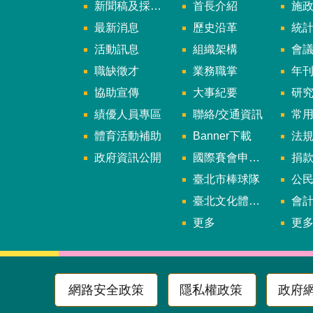
新聞稿及採訪通知
首長介紹
施
最新消息
歷史沿革
統
活動訊息
組織架構
會
職缺徵才
業務職掌
年刊、
協助宣傳
大事紀要
研
績優人員專區
聯絡/交通資訊
常
體育活動補助
Banner下載
法
政府資訊公開
國際賽會申辦暨籌辦小組
捐
臺北市棒球隊
公民參
臺北文化體育園區
會
更多
更
網路安全政策
隱私權政策
政府