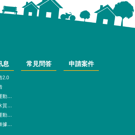
訊息
常見問答
申請案件
2.0
借
動中心
驗報告
預約系統
點地圖