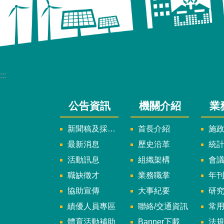
:::
公告資訊
機關介紹
業
新聞稿及採訪通知
首長介紹
施
最新消息
歷史沿革
統
活動訊息
組織架構
會
職缺徵才
業務職掌
年刊、
協助宣傳
大事紀要
研
績優人員專區
聯絡/交通資訊
常
體育活動補助
Banner下載
法