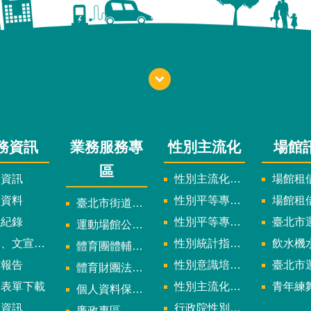
務資訊
業務服務專
性別主流化
場館
區
政資訊
性別主流化實施計畫暨細部計畫
場館租借
計資料
性別平等專案小組委員名單
場館租
臺北市街道遊戲申請專區
議紀錄
性別平等專案小組會議紀錄
臺北市運
運動場館公司設立輔導專區
文宣及出版品
性別統計指標及項目
飲水機水質檢
體育團體輔導訪視
究報告
性別意識培力、統計分析案、影響評估案
臺北市運動中心
體育財團法人/公益信託專區
用表單下載
性別主流化年度成果報告
青年練舞據
個人資料保護專區
規資訊
行政院性別平等會
廉政專區