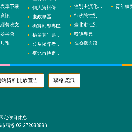
用表單下載
性別主流化年度成果報告
青年練舞據
個人資料保護專區
規資訊
行政院性別平等會
廉政專區
款經費收支
臺北市性別平等辦公室
街舞輔導專區
與會議資訊
粉絲專頁
檢舉黃牛票專區
計月報
性騷擾與諮詢專區
公益揭弊者保護法專區
多
臺北市特定族群體適能指導證照參考名單申請認可計畫
網站資料開放宣告
聯絡資訊
區南京東路4段10號
及國定假日休息
請撥 02-27208889 )