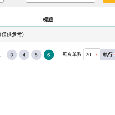
標題
(僅供參考)
每頁筆數
執行
..
3
4
5
6