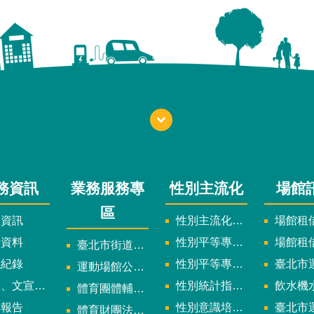
務資訊
業務服務專
性別主流化
場館
區
政資訊
性別主流化實施計畫暨細部計畫
場館租借
計資料
性別平等專案小組委員名單
場館租
臺北市街道遊戲申請專區
議紀錄
性別平等專案小組會議紀錄
臺北市運
運動場館公司設立輔導專區
文宣及出版品
性別統計指標及項目
飲水機水質檢
體育團體輔導訪視
究報告
性別意識培力、統計分析案、影響評估案
臺北市運動中心
體育財團法人/公益信託專區