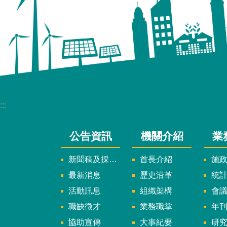
:::
公告資訊
機關介紹
業
新聞稿及採訪通知
首長介紹
施
最新消息
歷史沿革
統
活動訊息
組織架構
會
職缺徵才
業務職掌
年刊、
協助宣傳
大事紀要
研