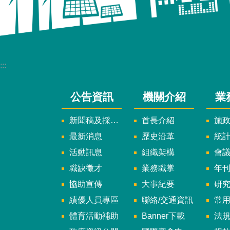
:::
公告資訊
機關介紹
業
新聞稿及採訪通知
首長介紹
施
最新消息
歷史沿革
統
活動訊息
組織架構
會
職缺徵才
業務職掌
年刊、
協助宣傳
大事紀要
研
績優人員專區
聯絡/交通資訊
常
體育活動補助
Banner下載
法