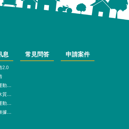
訊息
常見問答
申請案件
2.0
借
動中心
驗報告
預約系統
點地圖