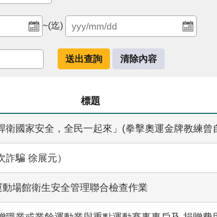
~(迄)
標題
捍衛國家安全，全民一起來」(拳擊奧運金牌教練曾自
次詐騙 徐展元）
運動場館衛生安全管理聯合檢查作業