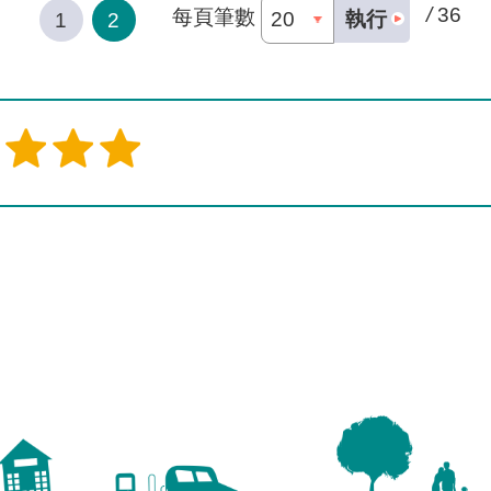
/
36
每頁筆數
執行
1
2