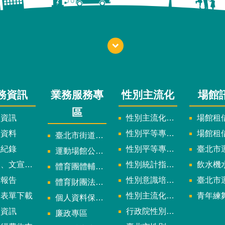
務資訊
業務服務專
性別主流化
場館
區
政資訊
性別主流化實施計畫暨細部計畫
場館租借
計資料
性別平等專案小組委員名單
場館租
臺北市街道遊戲申請專區
議紀錄
性別平等專案小組會議紀錄
臺北市運
運動場館公司設立輔導專區
文宣及出版品
性別統計指標及項目
飲水機水質檢
體育團體輔導訪視
究報告
性別意識培力、統計分析案、影響評估案
臺北市運動中心
體育財團法人/公益信託專區
用表單下載
性別主流化年度成果報告
青年練舞據
個人資料保護專區
規資訊
行政院性別平等會
廉政專區