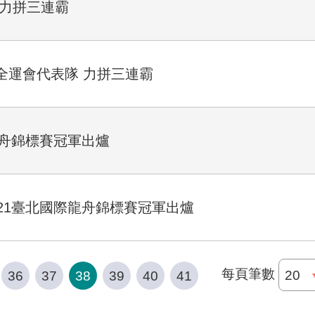
 力拼三連霸
全運會代表隊 力拼三連霸
龍舟錦標賽冠軍出爐
21臺北國際龍舟錦標賽冠軍出爐
每頁筆數
36
37
38
39
40
41