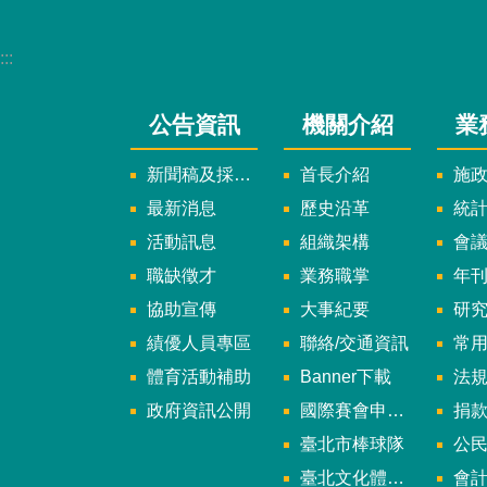
:::
公告資訊
機關介紹
業
新聞稿及採訪通知
首長介紹
施
最新消息
歷史沿革
統
活動訊息
組織架構
會
職缺徵才
業務職掌
年刊、
協助宣傳
大事紀要
研
績優人員專區
聯絡/交通資訊
常
體育活動補助
Banner下載
法
政府資訊公開
國際賽會申辦暨籌辦小組
捐
臺北市棒球隊
公民參
臺北文化體育園區
會