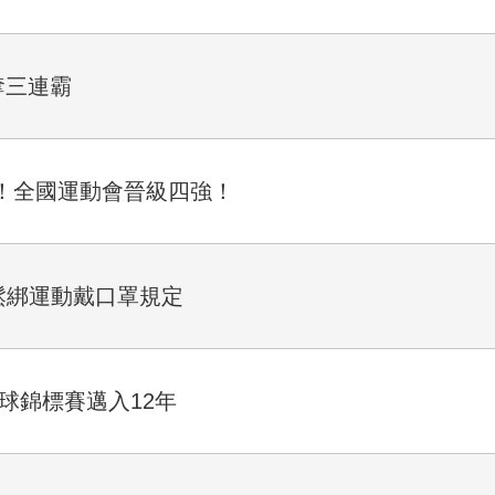
奪三連霸
！全國運動會晉級四強！
件鬆綁運動戴口罩規定
球錦標賽邁入12年