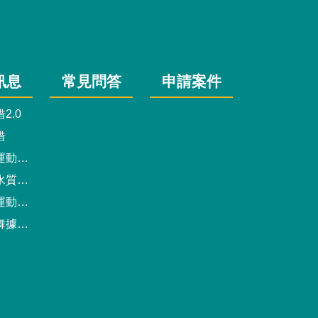
訊息
常見問答
申請案件
2.0
借
動中心
驗報告
預約系統
點地圖