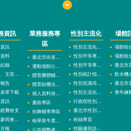
務資訊
業務服務專
性別主流化
場館
區
政資訊
性別主流化實施計畫暨細部計畫
場館租借
計資料
性別平等專案小組委員名單
場館租
臺北市街道遊戲申請專區
議紀錄
性別平等專案小組會議紀錄
臺北市運
運動場館公司設立輔導專區
文宣及出版品
性別統計指標及項目
飲水機水質檢
體育團體輔導訪視
究報告
性別意識培力、統計分析案、影響評估案
臺北市運動中心
體育財團法人/公益信託專區
用表單下載
性別主流化年度成果報告
青年練舞據
個人資料保護專區
規資訊
行政院性別平等會
廉政專區
款經費收支
臺北市性別平等辦公室
街舞輔導專區
與會議資訊
粉絲專頁
檢舉黃牛票專區
計月報
性騷擾與諮詢專區
公益揭弊者保護法專區